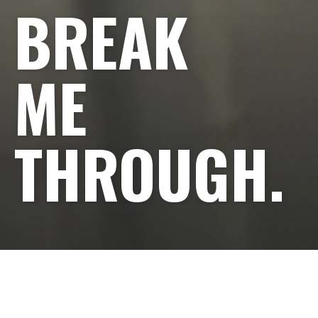
BREAK
ME
THROUGH.
まだ見ぬ、